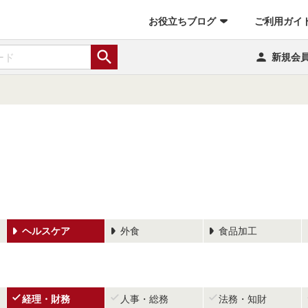
お役立ちブログ
ご利用ガイ


新規会
ヘルスケア
外食
食品加工



経理・財務
人事・総務
法務・知財