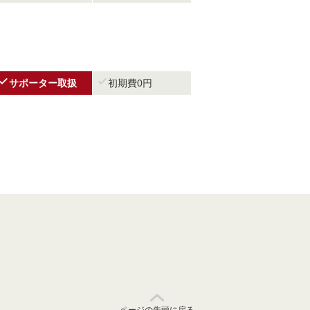


サポーター取扱
初期費0円