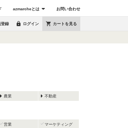
(current)
ド
azmarcheとは
お問い合わせ


員登録
ログイン
カートを見る
農業
不動産


営業
マーケティング