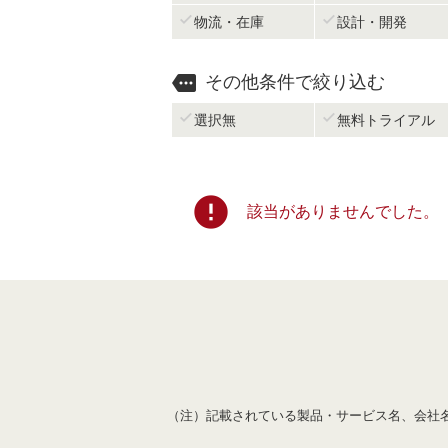


物流・在庫
設計・開発

その他条件で絞り込む


選択無
無料トライアル
error
該当がありませんでした。
（注）記載されている製品・サービス名、会社