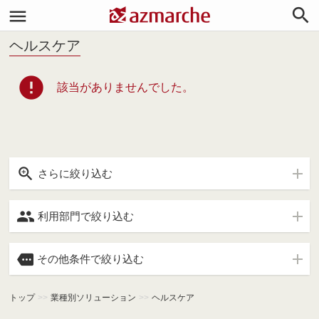


ヘルスケア
error
該当がありませんでした。

さらに絞り込む

利用部門で絞り込む

その他条件で絞り込む
トップ
>>
業種別ソリューション
>>
ヘルスケア