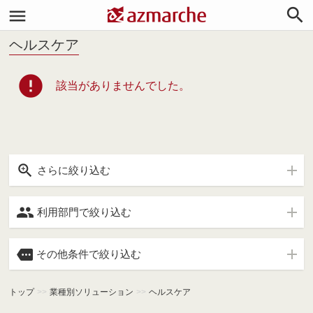


ヘルスケア
error
該当がありませんでした。

さらに絞り込む

利用部門で絞り込む

その他条件で絞り込む
トップ
>>
業種別ソリューション
>>
ヘルスケア