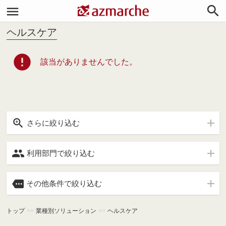


ヘルスケア
error
該当がありませんでした。

さらに絞り込む

利用部門で絞り込む

その他条件で絞り込む
トップ
>>
業種別ソリューション
>>
ヘルスケア