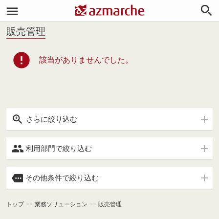


販売管理
error
該当がありませんでした。

さらに絞り込む

利用部門で絞り込む

その他条件で絞り込む
トップ
>>
業務ソリューション
>>
販売管理