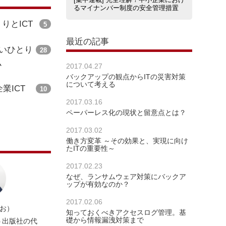
るマイナンバー制度の安全管理措置
りとICT
5
最近の記事
ないひとり
28
ム
2017.04.27
バックアップの観点からITの災害対策
について考える
業ICT
10
2017.03.16
ペーパーレス化の現状と留意点とは？
2017.03.02
働き方変革 ～その効果と、実現に向け
たITの重要性～
2017.02.23
なぜ、ランサムウェア対策にバックア
ップが有効なのか？
2017.02.06
しお）
知っておくべきアクセスログ管理。基
礎から情報漏洩対策まで
う出版社の代