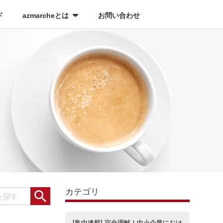
(current)
ド
azmarcheとは
お問い合わせ
カテゴリ

[集中連載] 完全理解！中小企業におけ