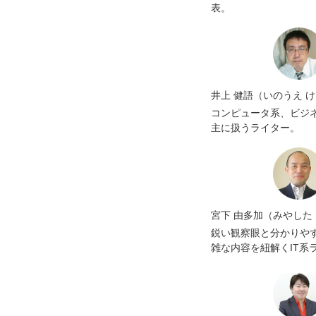
表。
井上 健語（いのうえ 
コンピュータ系、ビジ
主に扱うライター。
宮下 由多加（みやした
鋭い観察眼と分かりや
雑な内容を紐解くIT系