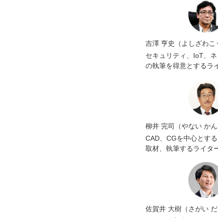
吉澤 亨史（よしざわこ
セキュリティ、IoT、
の執筆を得意とするラ
柳井 完司（やない か
CAD、CGを中心とする
取材、執筆するライタ
佐賀井 大樹（さがい 