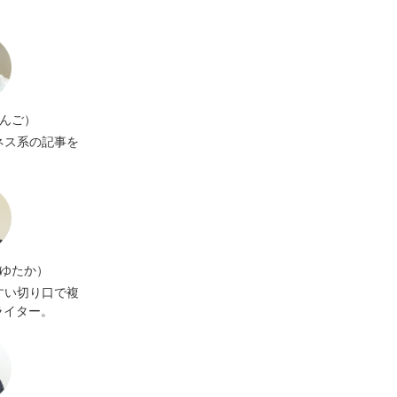
けんご）
ネス系の記事を
 ゆたか）
すい切り口で複
ライター。