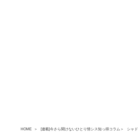
HOME
[連載]今さら聞けないひとり情シス知っ得コラム
シャド