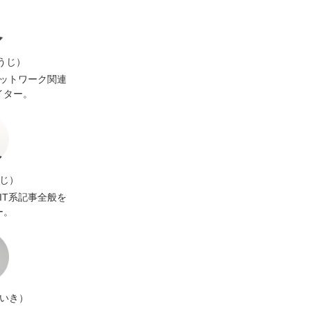
うじ）
ネットワーク関連
イター。
んじ）
IT系記事全般を
ー。
だいき）