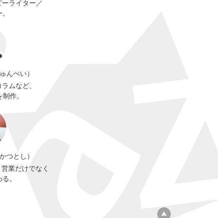
ピーライター／
ー。
じゅんぺい）
コラムなど、
を制作。
 かつとし）
グ、営業だけでなく
わる。