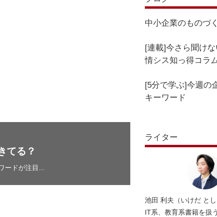
中小企業のものづく
[連載]今さら聞け
情シス知っ得コラ
[5分で学ぶ]今週の企
キーワード
ライター
できてる？
ードが注目...
池田 利夫（いけだ と
IT系、教育系書籍を扱