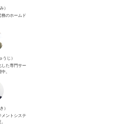
きみ）
労務のホームド
ゅうじ）
化した専門サー
闘中。
あき）
ジメントシステ
意。