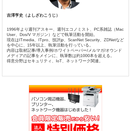
吉澤亨史（よしざわこうじ）
1996年より週刊アスキー、週刊エコノミスト、PC系雑誌（Mac
User、Dos/V マガジン）などで執筆活動を開始。
現在はITmedia、ITpro、技評jp、ScanNet Security、ZDNetなど
を中心に、15年以上、執筆活動を行っている。
内容は取材記事/導入事例/ホワイトペーパー/メルマガ/オウンド
メディアの記事をメインに、執筆数は約1000本を超える。
得意分野はセキュリティ、IoT、ネットワーク関連。