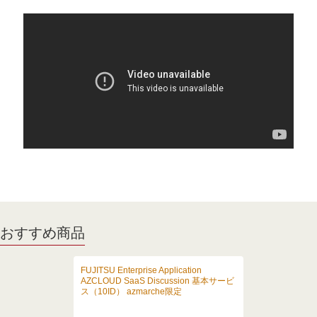
おすすめ商品
FUJITSU Enterprise Application
AZCLOUD SaaS Discussion 基本サービ
ス（10ID） azmarche限定