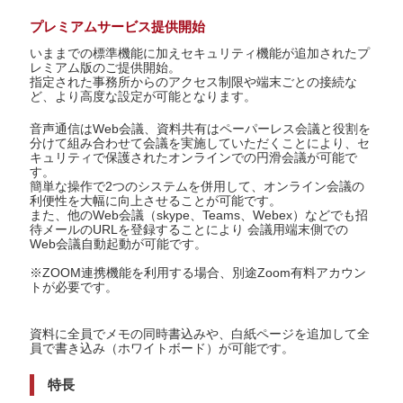
プレミアムサービス提供開始
いままでの標準機能に加えセキュリティ機能が追加されたプ
レミアム版のご提供開始。
指定された事務所からのアクセス制限や端末ごとの接続な
ど、より高度な設定が可能となります。
音声通信はWeb会議、資料共有はペーパーレス会議と役割を
分けて組み合わせて会議を実施していただくことにより、セ
キュリティで保護されたオンラインでの円滑会議が可能で
す。
簡単な操作で2つのシステムを併用して、オンライン会議の
利便性を大幅に向上させることが可能です。
また、他のWeb会議（skype、Teams、Webex）などでも招
待メールのURLを登録することにより 会議用端末側での
Web会議自動起動が可能です。
※ZOOM連携機能を利用する場合、別途Zoom有料アカウン
トが必要です。
資料に全員でメモの同時書込みや、白紙ページを追加して全
員で書き込み（ホワイトボード）が可能です。
特長