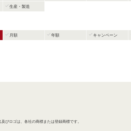

生産・製造



月額
年額
キャンペーン
名及びロゴは、各社の商標または登録商標です。