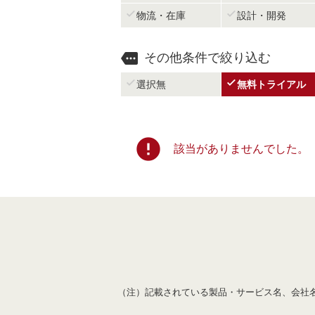


物流・在庫
設計・開発

その他条件で絞り込む


選択無
無料トライアル
error
該当がありませんでした。
（注）記載されている製品・サービス名、会社