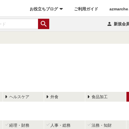
(current)
お役立ちブログ
ご利用ガイド
azmarch


新規会
ヘルスケア
外食
食品加工



経理・財務
人事・総務
法務・知財