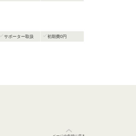


サポーター取扱
初期費0円