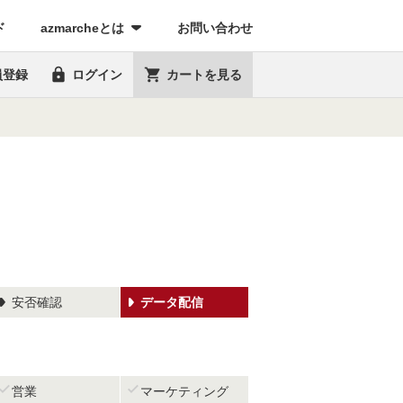
(current)
ド
azmarcheとは
お問い合わせ


員登録
ログイン
カートを見る
安否確認
データ配信


営業
マーケティング