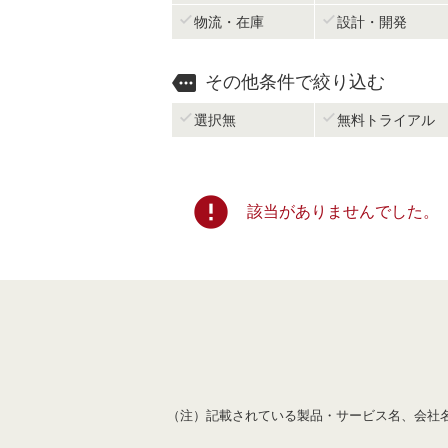


物流・在庫
設計・開発

その他条件で絞り込む


選択無
無料トライアル
error
該当がありませんでした。
（注）記載されている製品・サービス名、会社