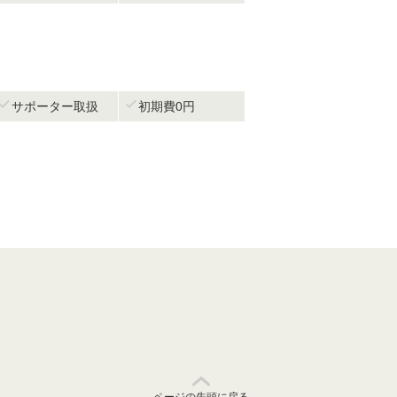


サポーター取扱
初期費0円