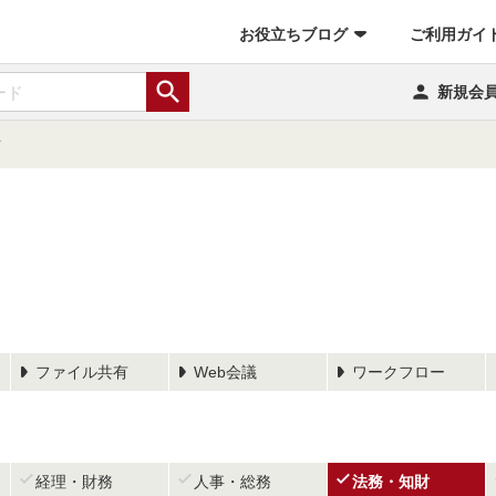
お役立ちブログ
ご利用ガイ


新規会
信
ファイル共有
Web会議
ワークフロー



経理・財務
人事・総務
法務・知財