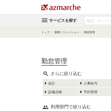

サービスを探す
>>
>>
トップ
業務ソリューション
勤怠管理
勤怠管理

さらに絞り込む
会計
人事給与
設備点検
予約管理

利用部門で絞り込む