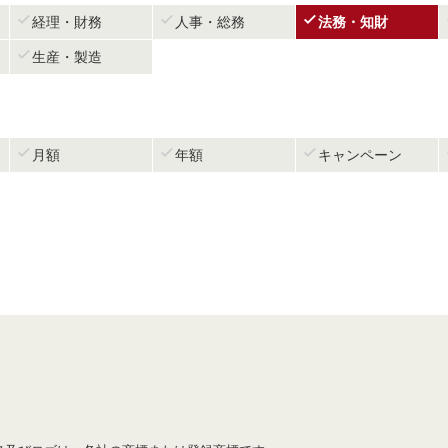



経理・財務
人事・総務
法務・知財

生産・製造



月額
年額
キャンペーン