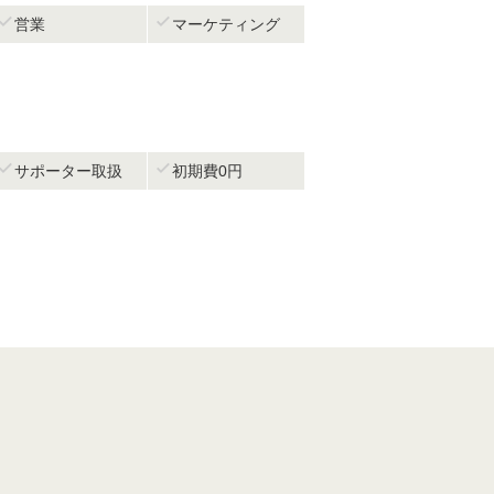


営業
マーケティング


サポーター取扱
初期費0円