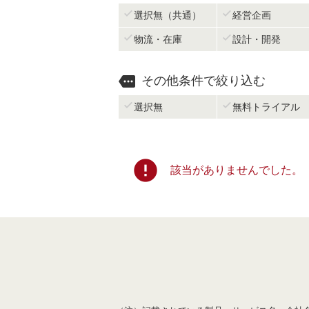


選択無（共通）
経営企画


物流・在庫
設計・開発

その他条件で絞り込む


選択無
無料トライアル
error
該当がありませんでした。