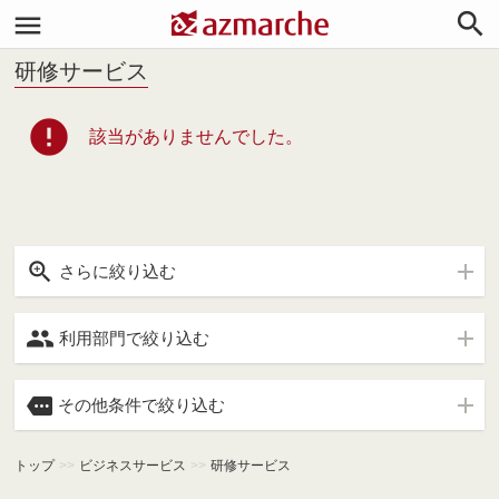


研修サービス
error
該当がありませんでした。

さらに絞り込む

利用部門で絞り込む

その他条件で絞り込む
トップ
>>
ビジネスサービス
>>
研修サービス