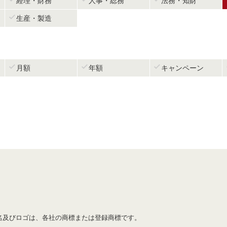
経理・財務
人事・総務
法務・知財

生産・製造



月額
年額
キャンペーン
名及びロゴは、各社の商標または登録商標です。