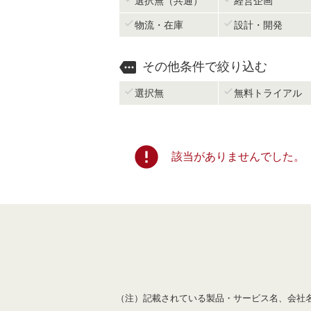
選択無（共通）
経営企画


物流・在庫
設計・開発

その他条件で絞り込む


選択無
無料トライアル
error
該当がありませんでした。
（注）記載されている製品・サービス名、会社