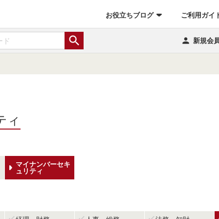
お役立ちブログ
ご利用ガイ


新規会
ティ
マイナンバーセキ
ュリティ


