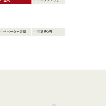
営業
マーケティング


サポーター取扱
初期費0円