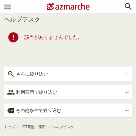


ヘルプデスク
error
該当がありませんでした。

さらに絞り込む

利用部門で絞り込む

その他条件で絞り込む
トップ
>>
ICT基盤・運用
>>
ヘルプデスク