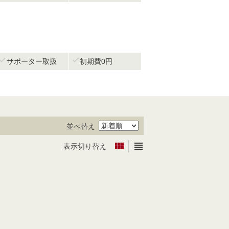


サポーター取扱
初期費0円
並べ替え


表示切り替え