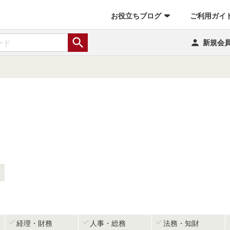
お役立ちブログ
ご利用ガイ


新規会



経理・財務
人事・総務
法務・知財