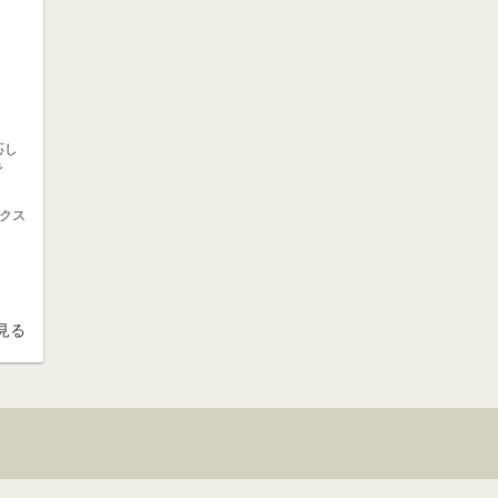
応し
で
クス
見る