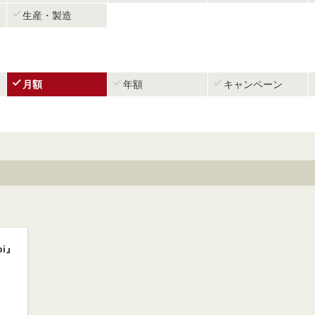

生産・製造



月額
年額
キャンペーン
i』