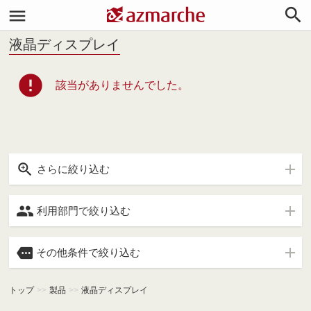


液晶ディスプレイ
error
該当がありませんでした。

さらに絞り込む

利用部門で絞り込む

その他条件で絞り込む
トップ
>>
製品
>>
液晶ディスプレイ