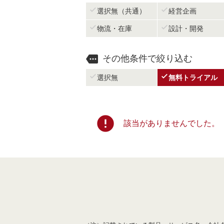


選択無（共通）
経営企画


物流・在庫
設計・開発

その他条件で絞り込む


選択無
無料トライアル
error
該当がありませんでした。