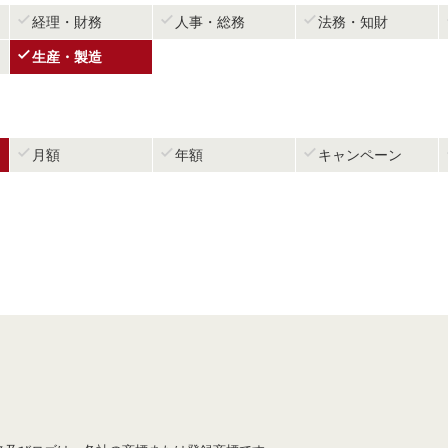



経理・財務
人事・総務
法務・知財

生産・製造



月額
年額
キャンペーン