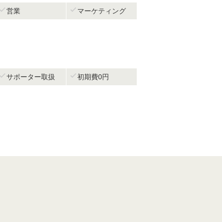


営業
マーケティング


サポーター取扱
初期費0円