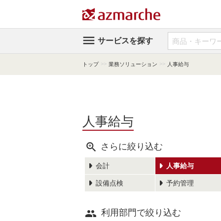

サービスを探す
>>
>>
トップ
業務ソリューション
人事給与
人事給与

さらに絞り込む
会計
人事給与
設備点検
予約管理

利用部門で絞り込む