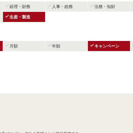



経理・財務
人事・総務
法務・知財

生産・製造



月額
年額
キャンペーン