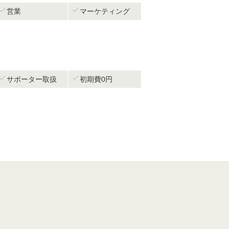


営業
マーケティング


サポーター取扱
初期費0円