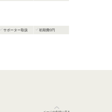


サポーター取扱
初期費0円