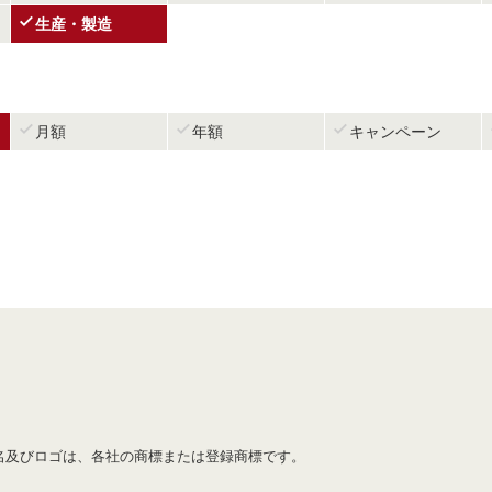

生産・製造



月額
年額
キャンペーン
名及びロゴは、各社の商標または登録商標です。