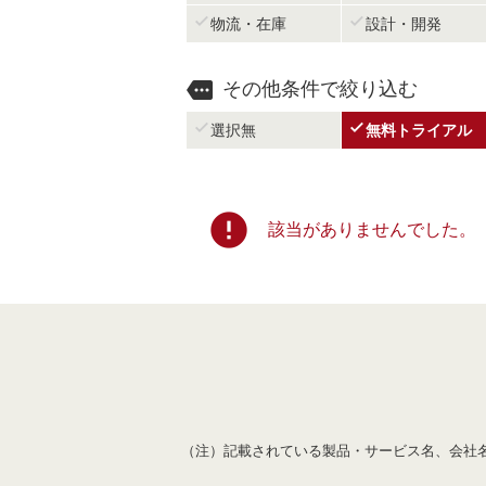


物流・在庫
設計・開発

その他条件で絞り込む


選択無
無料トライアル
error
該当がありませんでした。
（注）記載されている製品・サービス名、会社