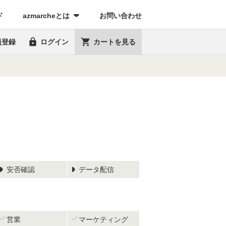
(current)
ド
azmarcheとは
お問い合わせ


員登録
ログイン
カートを見る
安否確認
データ配信


営業
マーケティング