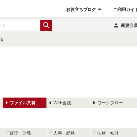
お役立ちブログ
ご利用ガイ


新規会
共有
ファイル共有
Web会議
ワークフロー



経理・財務
人事・総務
法務・知財