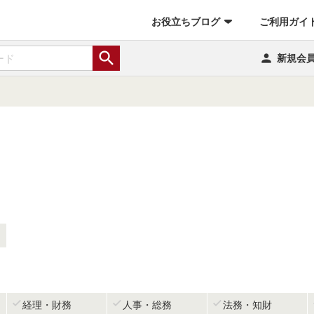
お役立ちブログ
ご利用ガイ


新規会



経理・財務
人事・総務
法務・知財