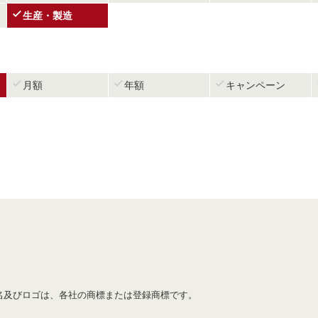

生産・製造



月額
年額
キャンペーン
名及びロゴは、各社の商標または登録商標です。