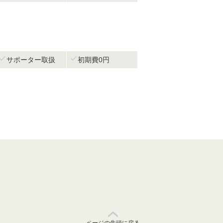


サポーター取扱
初期費0円