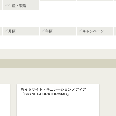

生産・製造



月額
年額
キャンペーン
ア
Ｗｅｂサイト・キュレーションメディア
「SKYNET-CURATOR/SMB」