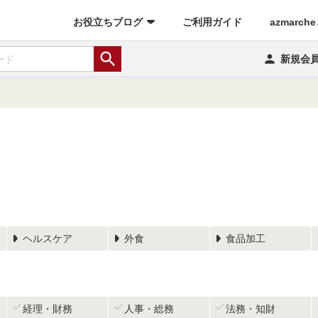
(current)
お役立ちブログ
ご利用ガイド
azmarch


新規会
ヘルスケア
外食
食品加工



経理・財務
人事・総務
法務・知財