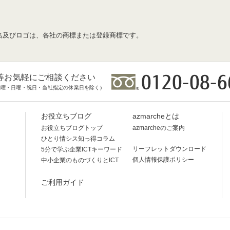
名及びロゴは、各社の商標または登録商標です。
等お気軽にご相談ください
時(土曜・日曜・祝日・当社指定の休業日を除く)
お役立ちブログ
azmarcheとは
お役立ちブログトップ
azmarcheのご案内
ひとり情シス知っ得コラム
リーフレットダウンロード
5分で学ぶ企業ICTキーワード
個人情報保護ポリシー
中小企業のものづくりとICT
ご利用ガイド