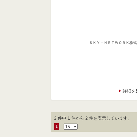
ＳＫＹ－ＮＥＴＷＯＲＫ株式
詳細を
2 件中 1 件から 2 件を表示しています。
1