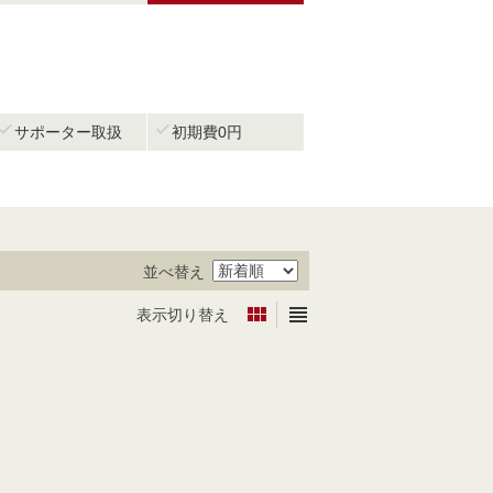


サポーター取扱
初期費0円
並べ替え


表示切り替え