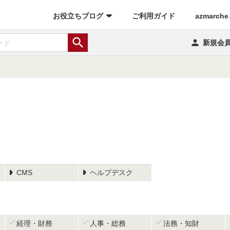
(current)
お役立ちブログ
ご利用ガイド
azmarch


新規会
CMS
ヘルプデスク



経理・財務
人事・総務
法務・知財