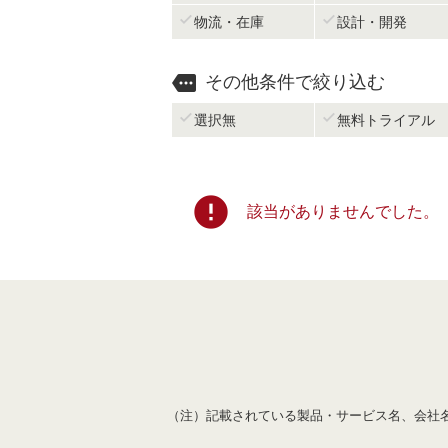


物流・在庫
設計・開発

その他条件で絞り込む


選択無
無料トライアル
error
該当がありませんでした。
（注）記載されている製品・サービス名、会社