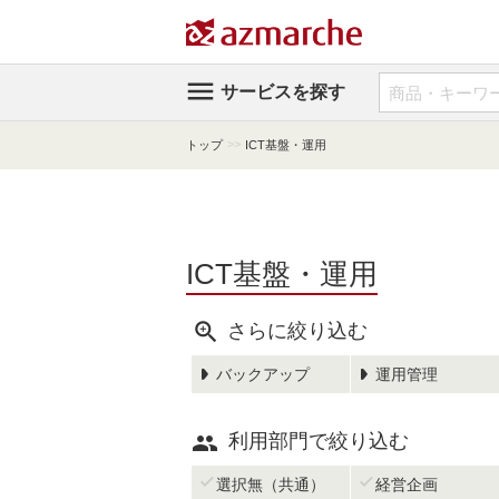

サービスを探す
>>
トップ
ICT基盤・運用
ICT基盤・運用

さらに絞り込む
バックアップ
運用管理

利用部門で絞り込む


選択無（共通）
経営企画