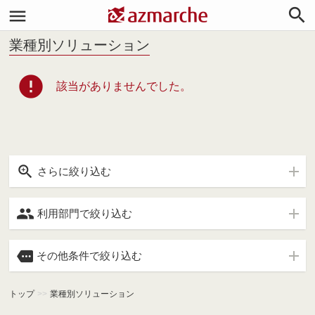


業種別ソリューション
error
該当がありませんでした。

さらに絞り込む

利用部門で絞り込む

その他条件で絞り込む
トップ
>>
業種別ソリューション