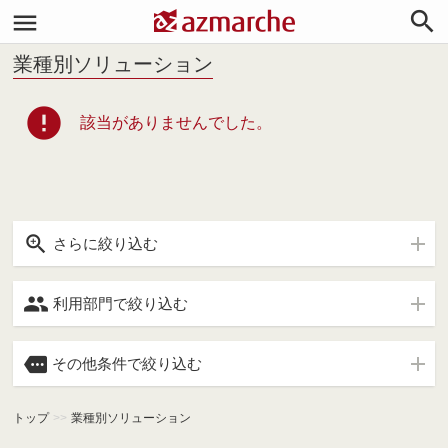


業種別ソリューション
error
該当がありませんでした。

さらに絞り込む

利用部門で絞り込む

その他条件で絞り込む
トップ
>>
業種別ソリューション