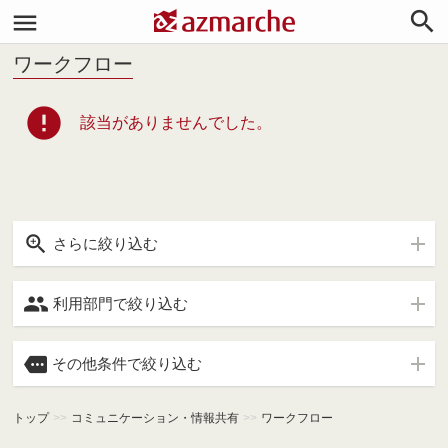


ワークフロー
error
該当がありませんでした。

さらに絞り込む

利用部門で絞り込む

その他条件で絞り込む
トップ
>>
コミュニケーション・情報共有
>>
ワークフロー