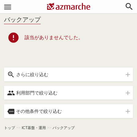


バックアップ
error
該当がありませんでした。

さらに絞り込む

利用部門で絞り込む

その他条件で絞り込む
トップ
>>
ICT基盤・運用
>>
バックアップ