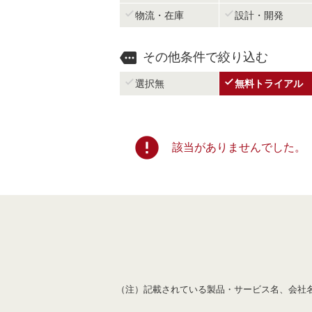


物流・在庫
設計・開発

その他条件で絞り込む


選択無
無料トライアル
error
該当がありませんでした。
（注）記載されている製品・サービス名、会社