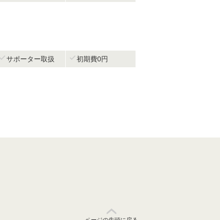


サポーター取扱
初期費0円