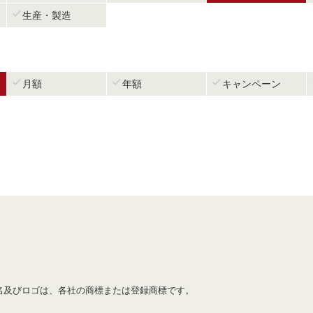

生産・製造



月額
年額
キャンペーン
名及びロゴは、各社の商標または登録商標です。