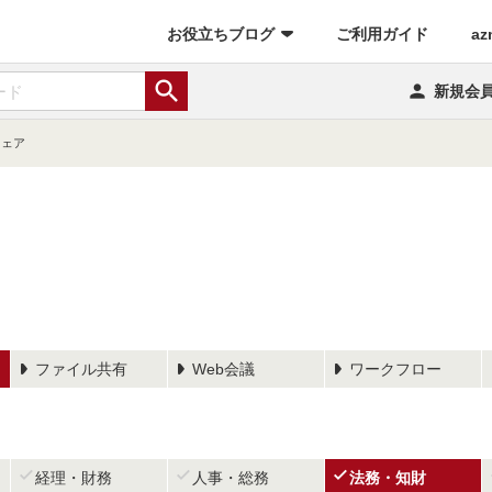
(current)
お役立ちブログ
ご利用ガイド
az


新規会
ウェア
ファイル共有
Web会議
ワークフロー



経理・財務
人事・総務
法務・知財