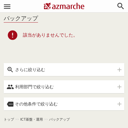


バックアップ
error
該当がありませんでした。

さらに絞り込む

利用部門で絞り込む

その他条件で絞り込む
トップ
>>
ICT基盤・運用
>>
バックアップ