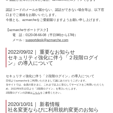
認証コードのメールが届かない、認証ができない場合等は、以下窓
口までご連絡をお願いいたします。
今後とも、azmarcheをご愛顧賜りますようお願い申し上げます。
【azmarcheサポートデスク】
電 話：0120-08-66-08（平日9時から17時）
メール：
supportdesk@azmarche.com
2022/09/02
｜
重要なお知らせ
セキュリティ強化に伴う「２段階ログイ
ン」の導入について
セキュリティ強化に伴う「２段階ログイン」の導入について
日頃よりazmarcheをご利用いただきまして誠にありがとうございます。
当サイトでは、会員の皆さまに、これまで以上に安心してサービスをご利用いただくた
め、2022年9月12日より「2段階ログイン」を導入いたします。
2段階ログインの詳細は
こちら
をご参照ください。
2020/10/01
｜
新着情報
社名変更ならびに利用規約変更のお知ら