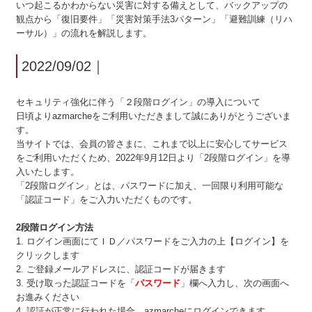
いつ起こるかわからない災害に対する備えとして、バックアップの
観点から「復旧要件」「災害対策手法3パターン」「避難訓練（リハ
ーサル）」の流れを解説します。
2022/09/02
｜
セキュリティ強化に伴う「２段階ログイン」の導入について
日頃よりazmarcheをご利用いただきまして誠にありがとうございま
す。
当サイトでは、会員の皆さまに、これまで以上に安心してサービス
をご利用いただくため、2022年9月12日より「2段階ログイン」を導
入いたします。
「2段階ログイン」とは、パスワードに加え、一回限り利用可能な
「認証コード」をご入力いただくものです。
2段階ログイン方法
1. ログイン画面にてＩＤ／パスワードをご入力の上【ログイン】を
クリックします
2. ご登録メールアドレスに、認証コードが届きます
3. 受け取った認証コードを「
パスワード
」欄へ入力し、次の画面へ
お進みください
4. 認証が正常に行われた場合、azmarcheにログインできます