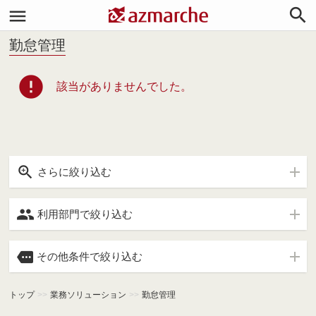


勤怠管理
error
該当がありませんでした。

さらに絞り込む

利用部門で絞り込む

その他条件で絞り込む
トップ
>>
業務ソリューション
>>
勤怠管理