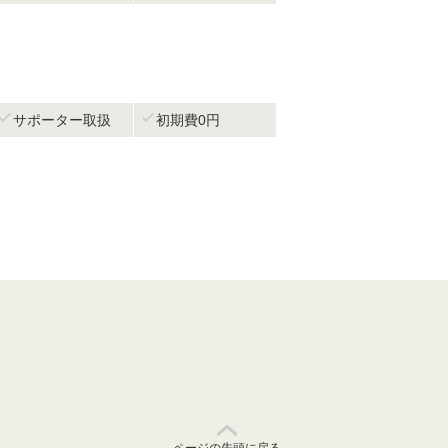


サポーター取扱
初期費0円