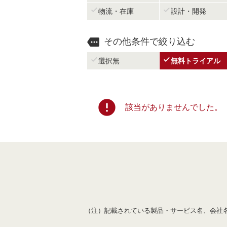


物流・在庫
設計・開発

その他条件で絞り込む


選択無
無料トライアル
error
該当がありませんでした。
（注）記載されている製品・サービス名、会社