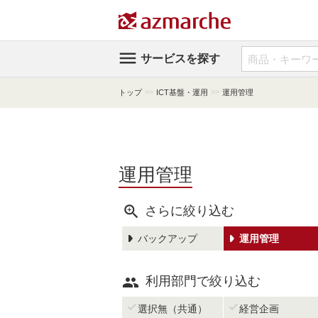

サービスを探す
>>
>>
トップ
ICT基盤・運用
運用管理
運用管理

さらに絞り込む
バックアップ
運用管理

利用部門で絞り込む


選択無（共通）
経営企画