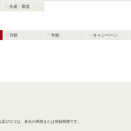

生産・製造



月額
年額
キャンペーン
名及びロゴは、各社の商標または登録商標です。