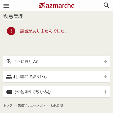


勤怠管理
error
該当がありませんでした。

さらに絞り込む

利用部門で絞り込む

その他条件で絞り込む
トップ
>>
業務ソリューション
>>
勤怠管理