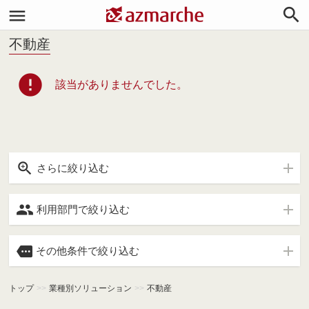


不動産
error
該当がありませんでした。

さらに絞り込む

利用部門で絞り込む

その他条件で絞り込む
トップ
>>
業種別ソリューション
>>
不動産