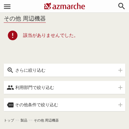


その他 周辺機器
error
該当がありませんでした。

さらに絞り込む

利用部門で絞り込む

その他条件で絞り込む
トップ
>>
製品
>>
その他 周辺機器