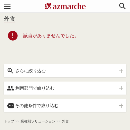


外食
error
該当がありませんでした。

さらに絞り込む

利用部門で絞り込む

その他条件で絞り込む
トップ
>>
業種別ソリューション
>>
外食