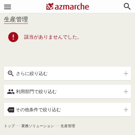


生産管理
error
該当がありませんでした。

さらに絞り込む

利用部門で絞り込む

その他条件で絞り込む
トップ
>>
業務ソリューション
>>
生産管理