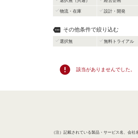
選択無（共通）
経営企画


物流・在庫
設計・開発

その他条件で絞り込む


選択無
無料トライアル
error
該当がありませんでした。
（注）記載されている製品・サービス名、会社