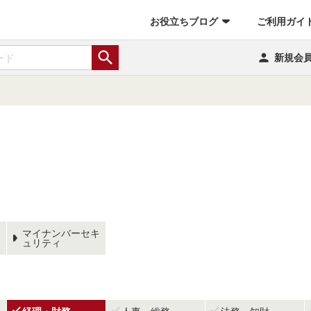
お役立ちブログ
ご利用ガイ


新規会
マイナンバーセキ
ュリティ


