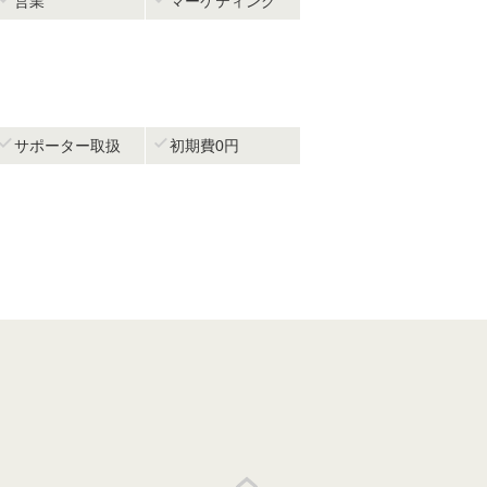
営業
マーケティング


サポーター取扱
初期費0円