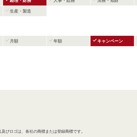
経理・財務
人事・総務
法務・知財

生産・製造



月額
年額
キャンペーン
名及びロゴは、各社の商標または登録商標です。