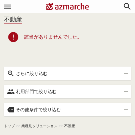


不動産
error
該当がありませんでした。

さらに絞り込む

利用部門で絞り込む

その他条件で絞り込む
トップ
>>
業種別ソリューション
>>
不動産