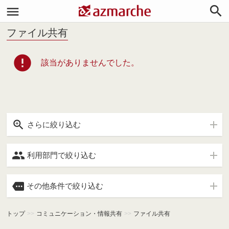


ファイル共有
error
該当がありませんでした。

さらに絞り込む

利用部門で絞り込む

その他条件で絞り込む
トップ
>>
コミュニケーション・情報共有
>>
ファイル共有