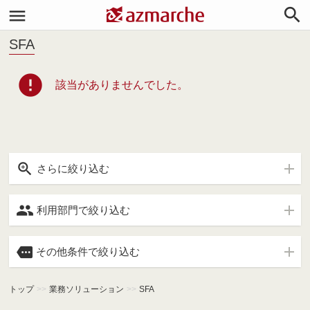


SFA
error
該当がありませんでした。

さらに絞り込む

利用部門で絞り込む

その他条件で絞り込む
トップ
>>
業務ソリューション
>>
SFA