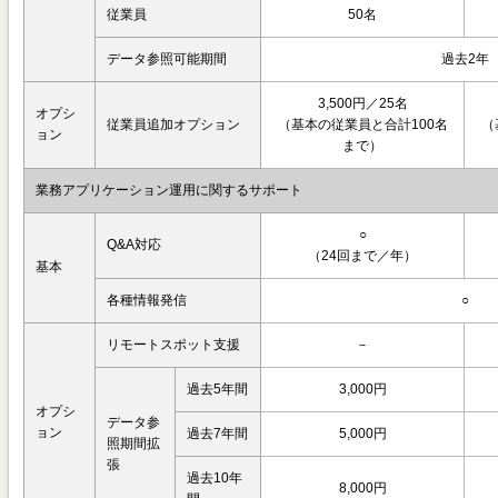
従業員
50名
データ参照可能期間
過去2年
3,500円／25名
オプシ
従業員追加オプション
（基本の従業員と合計100名
（
ョン
まで）
業務アプリケーション運用に関するサポート
○
Q&A対応
（24回まで／年）
基本
各種情報発信
○
リモートスポット支援
－
過去5年間
3,000円
オプシ
データ参
ョン
過去7年間
5,000円
照期間拡
張
過去10年
8,000円