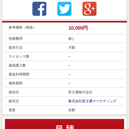
参考価格（税抜）
10,000円
初期費用
無し
提供方法
月額
ライセンス数
─
最低購入数
─
最低利用期間
─
無料期間
─
提供元
富士通株式会社
販売元
株式会社富士通マーケティング
更新
自動