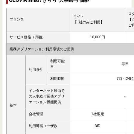
GLOVIA smart きらら 人事給与 価格
ス
ライト
プラン名
【
【1社のみご利用】
ご
サービス価格（月額）
10,000円
業務アプリケーション利用環境のご提供
利用可能
毎日
日
利用条件
利用時間
7時～24時
インターネット経由で
の人事給与業務アプリ
○
ケーション機能提供
基本
会社管理
1社限定
利用可能ユーザ数
3ID