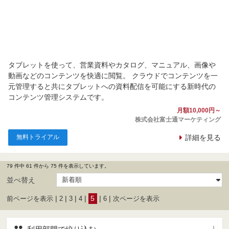
タブレットを使って、営業資料やカタログ、マニュアル、画像や
動画などのコンテンツを快適に閲覧。 クラウドでコンテンツを一
元管理すると共にタブレットへの資料配信を可能にする新時代の
コンテンツ管理システムです。
月額10,000円～
株式会社富士通マーケティング
無料トライアル
詳細を見る
79 件中 61 件から 75 件を表示しています。
並べ替え
|
|
|
|
5
|
|
前ページを表示
2
3
4
6
次ページを表示