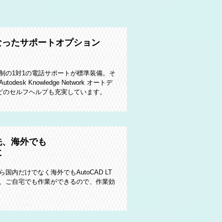
なったサポートオプション
制の1対1の電話サポートが標準装備。そ
sk Knowledge Network オートデ
などのセルフヘルプも充実しています。
先、海外でも
に
内だけでなく海外でもAutoCAD LT
、ご自宅でも作業ができるので、作業効