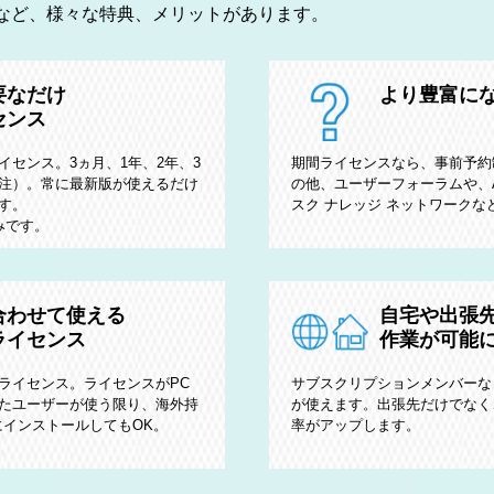
けるなど、様々な特典、メリットがあります。
要なだけ
より豊富に
センス
センス。3ヵ月、1年、2年、3
期間ライセンスなら、事前予約
注）。常に最新版が使えるだけ
の他、ユーザーフォーラムや、Autode
す。
スク ナレッジ ネットワーク
みです。
合わせて使える
自宅や出張
ライセンス
作業が可能
ライセンス。ライセンスがPC
サブスクリプションメンバーなら国
たユーザーが使う限り、海外持
が使えます。出張先だけでなく
にインストールしてもOK。
率がアップします。