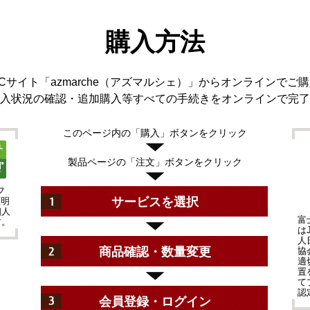
購入方法
サイト「azmarche（アズマルシェ）」からオンラインで
入状況の確認・追加購入等すべての手続きをオンラインで完了
このページ内の「購入」ボタンをクリック
製品ページの「注文」ボタンをクリック
フ
サービスを選択
証明
個人
富
す。
は
人
商品確認・数量変更
協
適
置
て
認
会員登録・ログイン